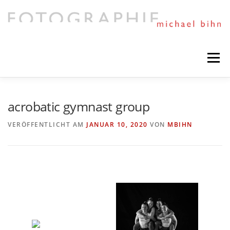
Direkt
zum
Inhalt
Menü
HIGHLIGHTS
PORTFOLIO
MIXED ART
acrobatic gymnast group
VERÖFFENTLICHT AM
JANUAR 10, 2020
VON
MBIHN
TIMELINE
SESSIONS AND NEWS
NEXT PROJECTS
ABOUT ME