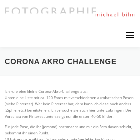
Direkt
zum
Inhalt
Menü
HIGHLIGHTS
PORTFOLIO
MIXED ART
CORONA AKRO CHALLENGE
TIMELINE
SESSIONS AND NEWS
Ich rufe eine kleine Corona-Akro-Challenge aus:
Unten eine Liste mit ca. 120 Fotos mit verschiedenen akrobatischen Posen
(siehe Pinterest). Wer kein Pinterest hat, dem kann ich diese auch anders
NEXT PROJECTS
ABOUT ME
(Zipfile, etc.) bereitstellen. Ich versuche sie auch hier unterzubringen. Die
Vorschau von Pinterest unten zeigt nur die ersten 40-50 Bilder.
Für jede Pose, die ihr (jemand) nachmacht und mir ein Foto davon schickt,
bekommt ihr einen Punkt.
10 Extrapunkte gibt es für besonders gute/perfekte Ausführung,