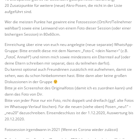
20 Zusatzpunkte für weitere (neue) Akro-Posen, die nicht in der Liste
aufgeführt sind.
Wer die meisten Punkte hat gewinnt eine Fotosession (Ort/Art/Teilnehmer
wählbar!) sowie eine Leinwand von einem Foto dieser Session (oder einer
bisherigen Session) in 80x60cm.
Einreichung über eine von euch neu angelegte (neue separate) WhatsApp-
Gruppe: Bitte erstellt diese mit dem Namen: „Foto-C <dein Name>“ (z.B.
„FotoC AnnaH“) und nimm mich sowie mindestens ein Elternteil auf (oder
deine Eltern schreiben mir separat, dass du teilnehen darfst).
Du kannst optional auch Freundinnen zusätzlich mit aufnehmen, damit sie
sehen, was du schon hinbekommen hast. Bitte dann aber keine großen
Diskussionen in der Gruppe
Bitte je ein Screenshot des Originalfotos (damit ich es zuordnen kann) und
dann das Foto von Dir.
Bitte von jeder Pose nur ein Foto, nicht doppelt und dreifach (ggf. alte Fotos
im Whatsapp-Verlauf löschen). Für die neuen (siehe oben) Posen „neu1“ –
„neu20“ dazuschreiben. Einsendeschluss ist der 1.12.2020, Auswertung bis
20.12.2020.
Fotosession irgendwann in 2021 (Wenn es Corona wieder zulässt)