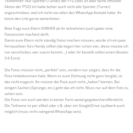
Teilnehmer: Nur Sportler (Turner) der FTG (dies ist aber keine offizielle
Aktion der FTG!) Ich habe bisher auch nicht alle Sportler (Turner)
angeschrieben, weil ich nicht von allen den WhatsApp-Kontakt habe. Ihr
könnt den Link gerne weiterleiten.
Bitte fragt eure Eltern VORHER ob ihr teilnehmen (und später eine
Fotosession machen) dürft.
Damit eure Eltern nicht ständig Fotos machen müssen, würde ich ein paar
Fernauslöser fürs Handy stiften (da liegen hier schon vier, diese müsste ich
nur verschicken, wer zuerst kommt …) oder ihr bestellt selbst einen (Kosten
3-6 Euro).
Die Fotos müssen nicht „perfekt“ sein, sondern nur zeigen, dass ihr die
Pose hinbekommen habt. Wenn es eure Dehnung nicht ganz hergibt, ist
das nicht tragisch. Ihr müsste die Pose auch nicht „halten“ können. Bei
einigen Sachen (Sprünge, etc.) geht das eh nicht. Muss nur auf dem Foto zu
sehen sein.
Die Fotos von euch werden in keiner Form weitergegeben/veröffentlicht.
Die Teilname ist per eMail oder z.B. über ein GoogleDrive-Laufwerk auch
möglich (muss nicht zwingend WhatsApp sein).