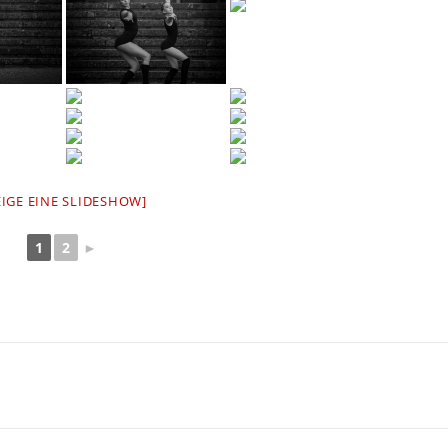
EIGE EINE SLIDESHOW]
1
2
►