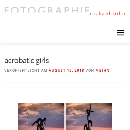
Direkt
zum
Inhalt
Menü
HIGHLIGHTS
PORTFOLIO
MIXED ART
acrobatic girls
VERÖFFENTLICHT AM
AUGUST 16, 2018
VON
MBIHN
TIMELINE
SESSIONS AND NEWS
NEXT PROJECTS
ABOUT ME