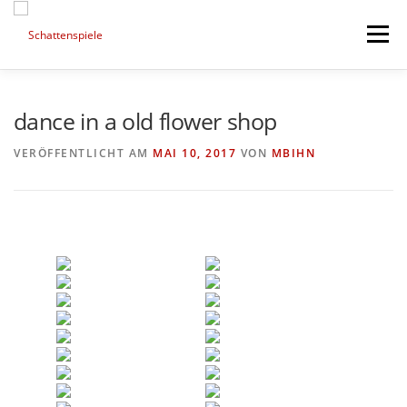
Direkt
zum
Menü
Inhalt
HIGHLIGHTS
PORTFOLIO
MIXED ART
dance in a old flower shop
VERÖFFENTLICHT AM
MAI 10, 2017
VON
MBIHN
TIMELINE
SESSIONS AND NEWS
NEXT PROJECTS
ABOUT ME