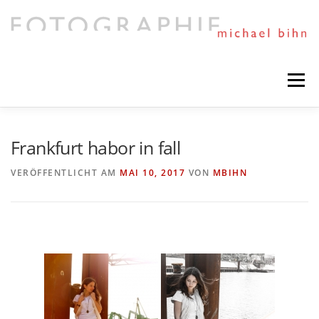
Direkt
zum
Inhalt
Menü
HIGHLIGHTS
PORTFOLIO
MIXED ART
Frankfurt habor in fall
VERÖFFENTLICHT AM
MAI 10, 2017
VON
MBIHN
TIMELINE
SESSIONS AND NEWS
NEXT PROJECTS
ABOUT ME