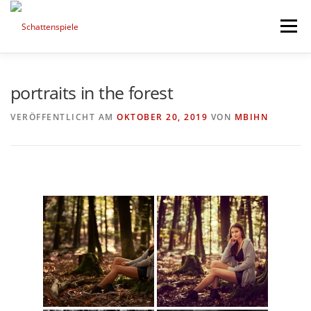
Direkt
zum
Menü
Inhalt
HIGHLIGHTS
PORTFOLIO
MIXED ART
portraits in the forest
VERÖFFENTLICHT AM
OKTOBER 20, 2019
VON
MBIHN
TIMELINE
SESSIONS AND NEWS
NEXT PROJECTS
ABOUT ME