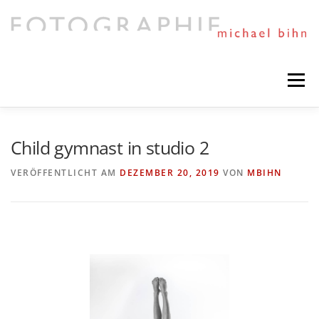
Direkt
zum
Inhalt
Menü
HIGHLIGHTS
PORTFOLIO
MIXED ART
Child gymnast in studio 2
VERÖFFENTLICHT AM
DEZEMBER 20, 2019
VON
MBIHN
TIMELINE
SESSIONS AND NEWS
NEXT PROJECTS
ABOUT ME