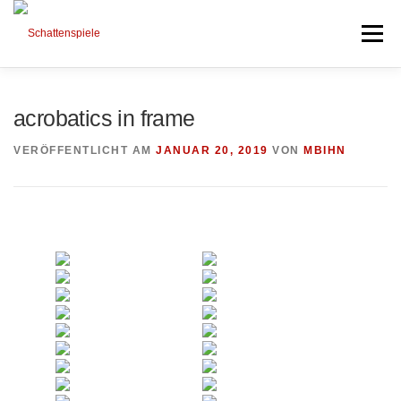
Direkt
zum
Menü
Inhalt
HIGHLIGHTS
PORTFOLIO
MIXED ART
acrobatics in frame
VERÖFFENTLICHT AM
JANUAR 20, 2019
VON
MBIHN
TIMELINE
SESSIONS AND NEWS
NEXT PROJECTS
ABOUT ME